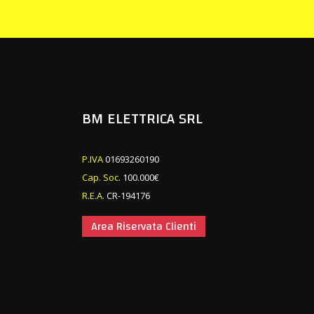
BM ELETTRICA SRL
P.IVA
01693260190
Cap. Soc.
100.000€
R.E.A.
CR-194176
Area Riservata Clienti