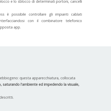
 blocco e lo sblocco di determinati portoni, cancelli
s è possibile controllare gli impianti cablati
nterfacciandosi con il combinatore telefonico
apposita app.
l nebbiogeno: questa apparecchiatura, collocata
uso, saturando l'ambiente ed impedendo la visuale,
escritti.