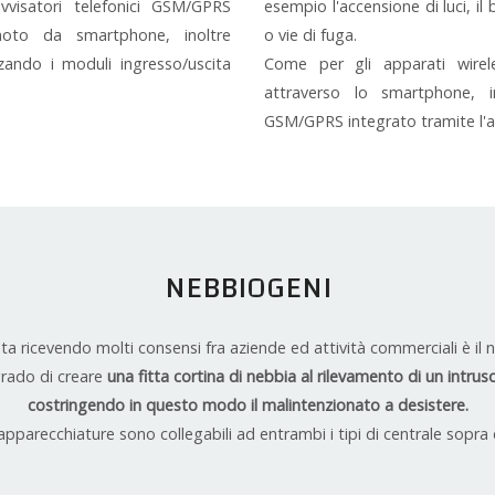
vvisatori telefonici GSM/GPRS
esempio l'accensione di luci, il
moto da smartphone, inoltre
o vie di fuga.
zando i moduli ingresso/uscita
Come per gli apparati wireles
attraverso lo smartphone, i
GSM/GPRS integrato tramite l'
NEBBIOGENI
sta ricevendo molti consensi fra aziende ed attività commerciali è i
grado di creare
una fitta cortina di nebbia al rilevamento di un intr
costringendo in questo modo il malintenzionato a desistere.
pparecchiature sono collegabili ad entrambi i tipi di centrale sopra d